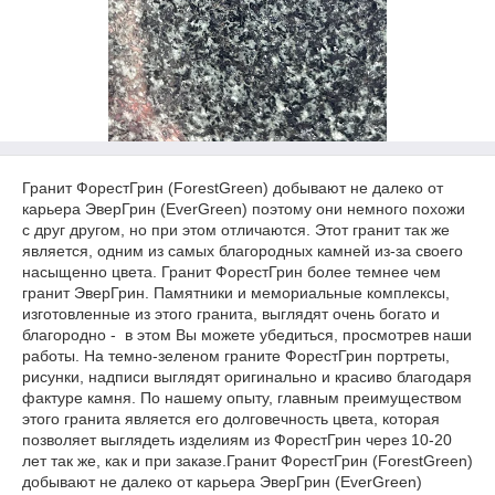
Гранит ФорестГрин (ForestGreen) добывают не далеко от
карьера ЭверГрин (EverGreen) поэтому они немного похожи
с друг другом, но при этом отличаются. Этот гранит так же
является, одним из самых благородных камней из-за своего
насыщенно цвета. Гранит ФорестГрин более темнее чем
гранит ЭверГрин. Памятники и мемориальные комплексы,
изготовленные из этого гранита, выглядят очень богато и
благородно - в этом Вы можете убедиться, просмотрев наши
работы. На темно-зеленом граните ФорестГрин портреты,
рисунки, надписи выглядят оригинально и красиво благодаря
фактуре камня. По нашему опыту, главным преимуществом
этого гранита является его долговечность цвета, которая
позволяет выглядеть изделиям из ФорестГрин через 10-20
лет так же, как и при заказе.Гранит ФорестГрин (ForestGreen)
добывают не далеко от карьера ЭверГрин (EverGreen)