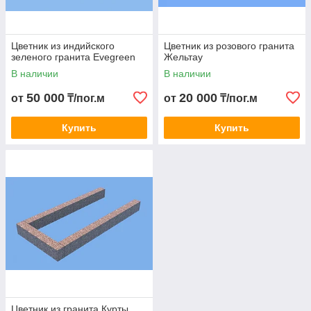
Цветник из индийского
Цветник из розового гранита
зеленого гранита Evegreen
Жельтау
В наличии
В наличии
50 000
20 000
от
₸/пог.м
от
₸/пог.м
Купить
Купить
Цветник из гранита Курты