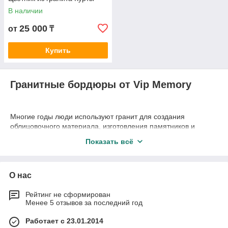
В наличии
25 000
от
₸
Купить
Гранитные бордюры от Vip Memory
Многие годы люди используют гранит для создания
облицовочного материала, изготовления памятников и
других изделий. Его популярность обусловлена
Показать всё
надежностью, безопасностью и долговечностью. Единожды
потратившись на гранитный бордюр, вы закроете вопрос с
облагораживанием территории на многие годы. Они
прослужат вам десятки лет и не потеряют свою
О нас
привлекательность.
Рейтинг не сформирован
В нашем интернет-магазине вы сможете купить такие
Менее 5 отзывов за последний год
разновидности:
Работает с 23.01.2014
Цветник гранитный черный. Чаще всего