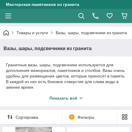
Мастерская памятников из гранита
Товары и услуги
Вазы, шары, подсвечники из гранита
Вазы, шары, подсвечники из гранита
Гранитные вазы, шары, подсвечники используются для
дополнения мемориалов, памятников и столбов. Вазы очень
удобны для размещения цветов, которые приносят в память.
В каждой из них есть боковое отверстие для слива воды в
зимнее время.
Подсвечники очень гармонично смотрятся с любым
Показать всё
памятником и дополняют его. Благодаря съемной верхней
крышке, в подсвечник удобно поставить свечу в память о
близком.
Сортировка
0
Фильтры
Компания «Vip Memory» принимает
индивидуальные заказы
на изготовление не только памятников из гранита, но и
дополнительных элементов для благоустройства и