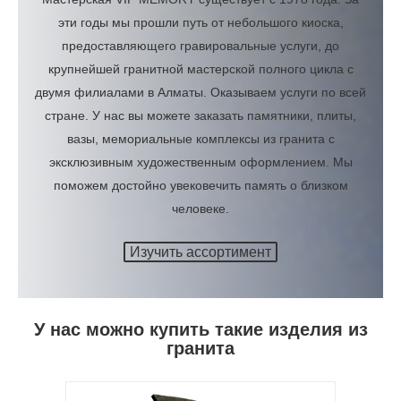
эти годы мы прошли путь от небольшого киоска,
предоставляющего гравировальные услуги, до
крупнейшей гранитной мастерской полного цикла с
двумя филиалами в Алматы. Оказываем услуги по всей
стране. У нас вы можете заказать памятники, плиты,
вазы, мемориальные комплексы из гранита с
эксклюзивным художественным оформлением. Мы
поможем достойно увековечить память о близком
человеке.
Изучить ассортимент
У нас можно купить такие изделия из
гранита