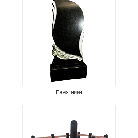
ников из
асного,
ные и
рокое
личным
Памятники