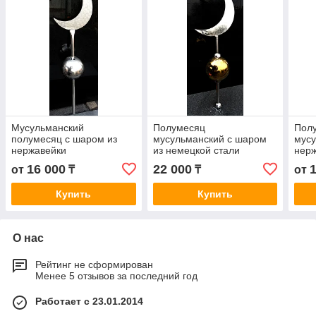
Мусульманский
Полумесяц
Пол
полумесяц с шаром из
мусульманский с шаром
мусу
нержавейки
из немецкой стали
нер
16 000
22 000
от
₸
₸
от
Купить
Купить
О нас
Рейтинг не сформирован
Менее 5 отзывов за последний год
Работает с 23.01.2014