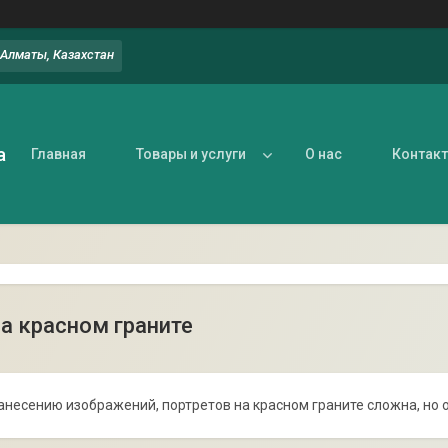
, Алматы, Казахстан
а
Главная
Товары и услуги
О нас
Контак
а красном граните
анесению изображений, портретов на красном граните сложна, но