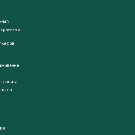
ьная
 граните и
льефов,
раживание
з гранита
яцы на
ция