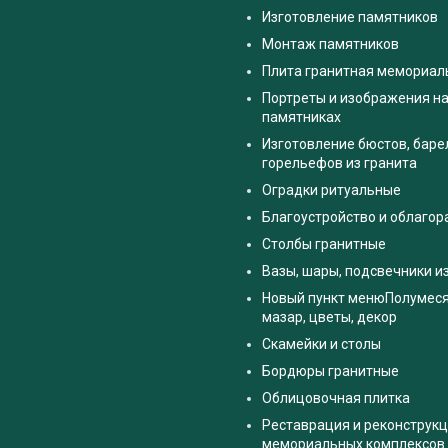
Изготовление памятников
Монтаж памятников
Плита гранитная мемориал
Портреты и изображения на
памятниках
Изготовление бюстов, баре
горельефов из гранита
Оградки ритуальные
Благоустройство и облаго
Столбы гранитные
Вазы, шары, подсвечники и
Новый пункт менюПолумес
мазар, цветы, декор
Скамейки и столы
Бордюры гранитные
Облицовочная плитка
Реставрация и реконструк
мемориальных комплексов