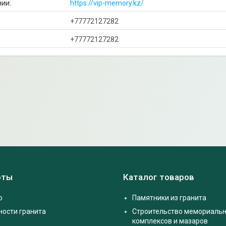
https://vip-memory.kz/
+77772127282
+77772127282
оты
Каталог товаров
о
Памятники из гранита
ности гранита
Строительство мемориаль
комплексов и мазаров