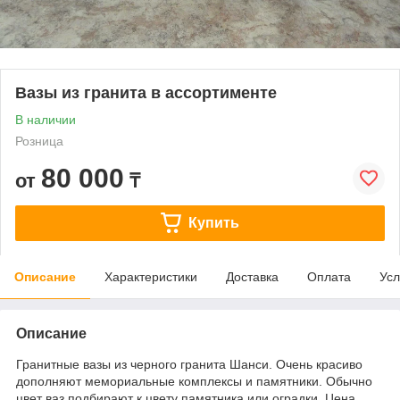
Вазы из гранита в ассортименте
В наличии
Розница
80 000
от
₸
Купить
Описание
Характеристики
Доставка
Оплата
Усл
Описание
Гранитные вазы из черного гранита Шанси. Очень красиво
дополняют мемориальные комплексы и памятники. Обычно
цвет ваз подбирают к цвету памятника или оградки. Цена