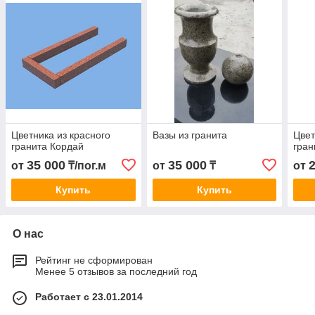
Цветника из красного
Вазы из гранита
Цвет
гранита Кордай
гран
35 000
35 000
от
₸/пог.м
от
₸
от
Купить
Купить
О нас
Рейтинг не сформирован
Менее 5 отзывов за последний год
Работает с 23.01.2014