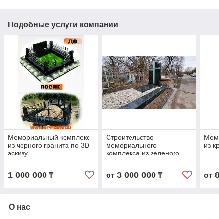
Подобные услуги компании
Мемориальный комплекс
Строительство
Мем
из черного гранита по 3D
мемориального
из к
эскизу
комплекса из зеленого
гранита
1 000 000
3 000 000
₸
от
₸
от
О нас