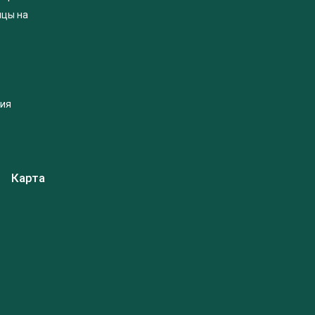
яцы на
ция
Карта