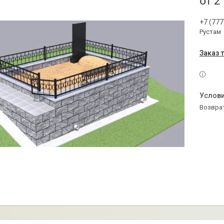
от
2
+7 (777
Рустам
Заказ 
возвра