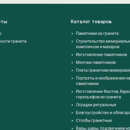
оты
Каталог товаров
о
Памятники из гранита
ности гранита
Строительство мемориаль
комплексов и мазаров
Изготовление памятников
Монтаж памятников
Плита гранитная мемориал
Портреты и изображения на
памятниках
Изготовление бюстов, баре
горельефов из гранита
Оградки ритуальные
Благоустройство и облаго
Столбы гранитные
Вазы, шары, подсвечники и