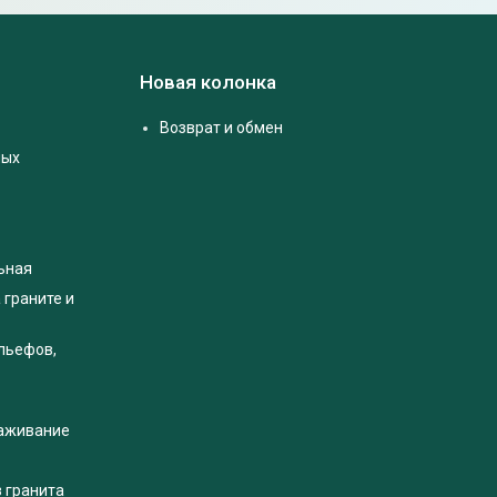
Новая колонка
Возврат и обмен
ных
ьная
 граните и
льефов,
раживание
з гранита