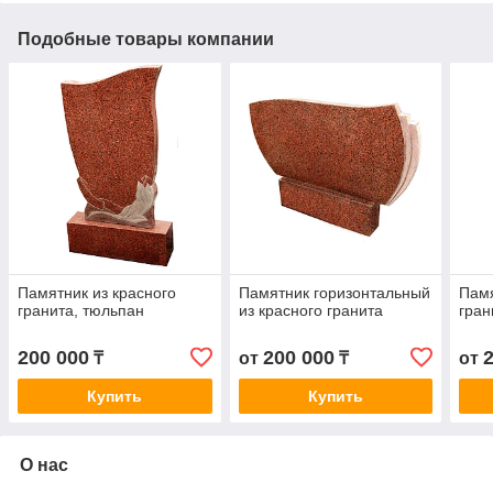
Подобные товары компании
Памятник из красного
Памятник горизонтальный
Памя
гранита, тюльпан
из красного гранита
гран
200 000
200 000
₸
от
₸
от
Купить
Купить
О нас