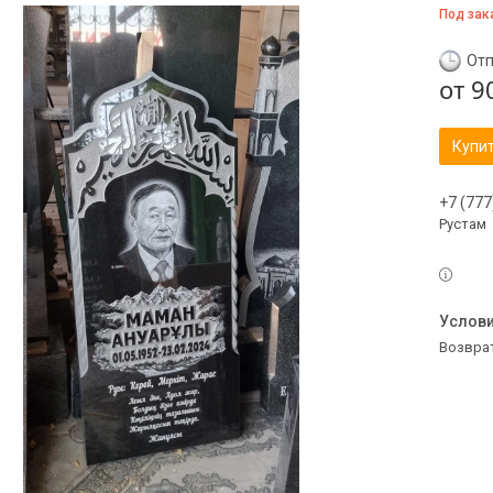
Под зак
Отп
от
9
Купи
+7 (777
Рустам
возвра