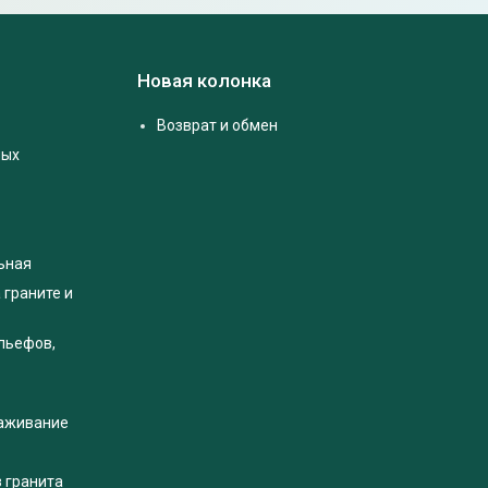
Новая колонка
Возврат и обмен
ных
ьная
 граните и
льефов,
раживание
з гранита