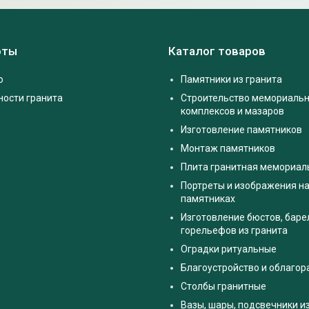
оты
Каталог товаров
о
Памятники из гранита
ности гранита
Строительство мемориаль
комплексов и мазаров
Изготовление памятников
Монтаж памятников
Плита гранитная мемориал
Портреты и изображения на
памятниках
Изготовление бюстов, баре
горельефов из гранита
Оградки ритуальные
Благоустройство и облаго
Столбы гранитные
Вазы, шары, подсвечники и