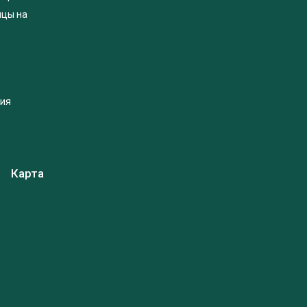
яцы на
ция
Карта