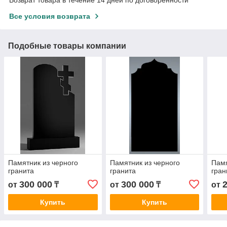
Все условия возврата
Подобные товары компании
Памятник из черного
Памятник из черного
Памя
гранита
гранита
гран
300 000
300 000
от
₸
от
₸
от
Купить
Купить