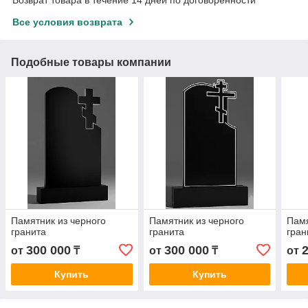
Все условия возврата
Подобные товары компании
Памятник из черного
Памятник из черного
Памя
гранита
гранита
гран
300 000
300 000
от
₸
от
₸
от
Купить
Купить