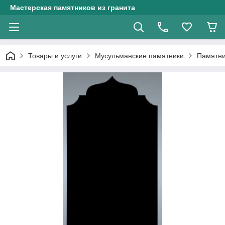
Мастерская памятников из гранита
Товары и услуги
Мусульманские памятники
Памятни