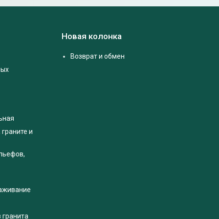
Новая колонка
Возврат и обмен
ных
ьная
 граните и
льефов,
раживание
з гранита