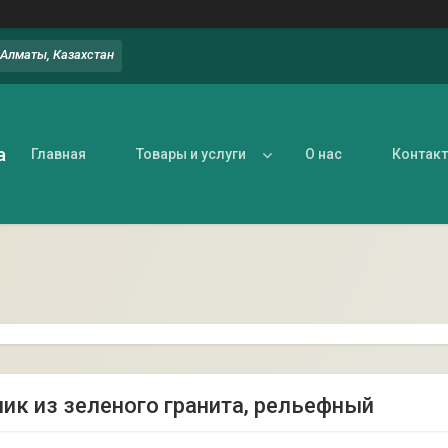
, Алматы, Казахстан
а
Главная
Товары и услуги
О нас
Контак
ик из зеленого гранита, рельефный