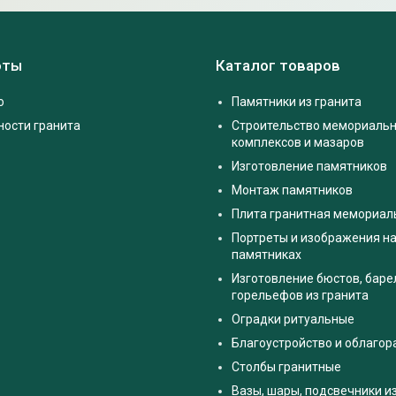
оты
Каталог товаров
о
Памятники из гранита
ности гранита
Строительство мемориаль
комплексов и мазаров
Изготовление памятников
Монтаж памятников
Плита гранитная мемориал
Портреты и изображения на
памятниках
Изготовление бюстов, баре
горельефов из гранита
Оградки ритуальные
Благоустройство и облаго
Столбы гранитные
Вазы, шары, подсвечники и