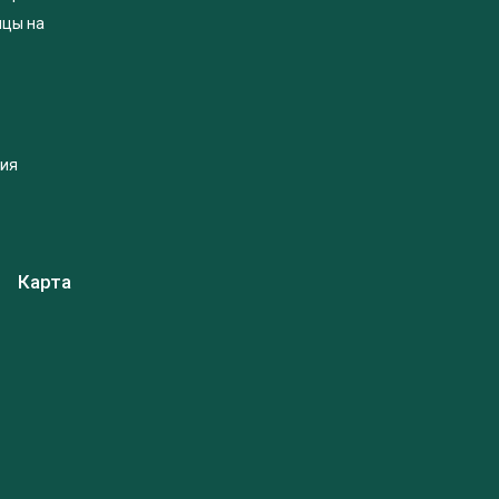
яцы на
ция
Карта