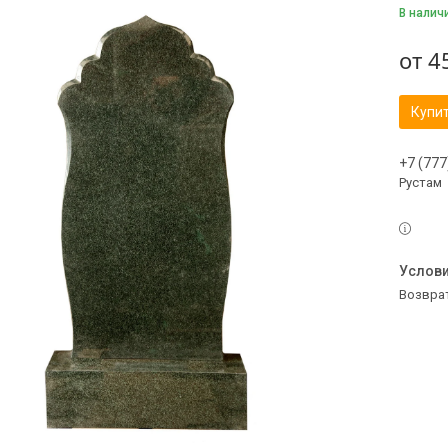
В налич
от
4
Купи
+7 (777
Рустам
возвра