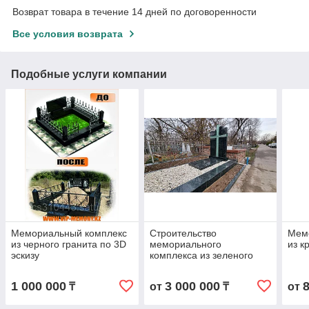
Возврат товара в течение 14 дней по договоренности
Все условия возврата
Подобные услуги компании
Мемориальный комплекс
Строительство
Мем
из черного гранита по 3D
мемориального
из к
эскизу
комплекса из зеленого
гранита
1 000 000
3 000 000
₸
от
₸
от