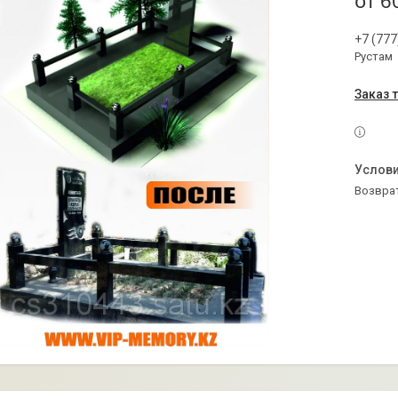
от
6
+7 (777
Рустам
Заказ 
возвра