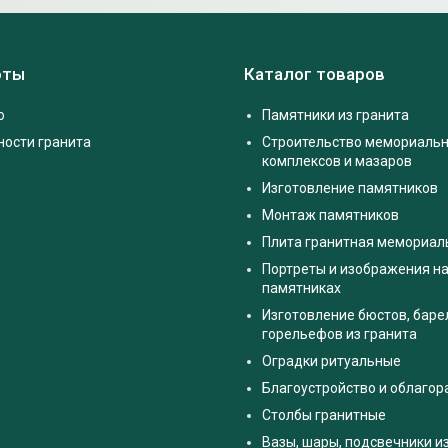
оты
Каталог товаров
о
Памятники из гранита
ности гранита
Строительство мемориаль
комплексов и мазаров
Изготовление памятников
Монтаж памятников
Плита гранитная мемориал
Портреты и изображения на
памятниках
Изготовление бюстов, баре
горельефов из гранита
Оградки ритуальные
Благоустройство и облаго
Столбы гранитные
Вазы, шары, подсвечники и