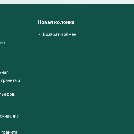
Новая колонка
Возврат и обмен
ных
ьная
 граните и
льефов,
раживание
з гранита