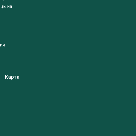
яцы на
ция
Карта