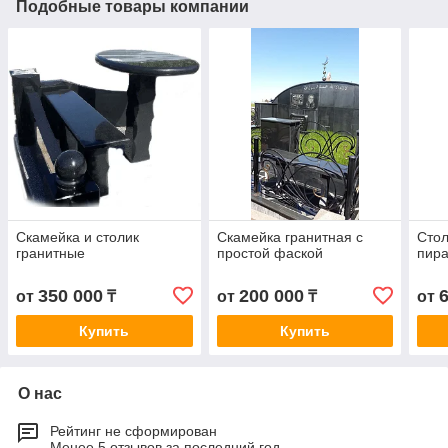
Подобные товары компании
Скамейка и столик
Скамейка гранитная с
Стол
гранитные
простой фаской
пира
350 000
200 000
от
₸
от
₸
от
Купить
Купить
О нас
Рейтинг не сформирован
Менее 5 отзывов за последний год