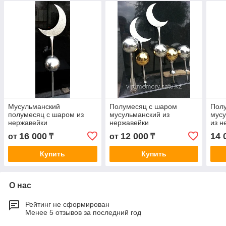
Мусульманский
Полумесяц с шаром
Пол
полумесяц с шаром из
мусульманский из
мусу
нержавейки
нержавейки
из 
16 000
12 000
14 
от
₸
от
₸
Купить
Купить
О нас
Рейтинг не сформирован
Менее 5 отзывов за последний год